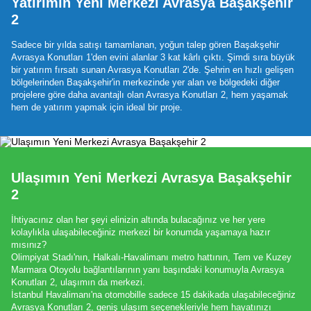
Yatırımın Yeni Merkezi Avrasya Başakşehir
2
Sadece bir yılda satışı tamamlanan, yoğun talep gören Başakşehir
Avrasya Konutları 1'den evini alanlar 3 kat kârlı çıktı. Şimdi sıra büyük
bir yatırım fırsatı sunan Avrasya Konutları 2'de. Şehrin en hızlı gelişen
bölgelerinden Başakşehir'in merkezinde yer alan ve bölgedeki diğer
projelere göre daha avantajlı olan Avrasya Konutları 2, hem yaşamak
hem de yatırım yapmak için ideal bir proje.
Ulaşımın Yeni Merkezi Avrasya Başakşehir
2
İhtiyacınız olan her şeyi elinizin altında bulacağınız ve her yere
kolaylıkla ulaşabileceğiniz merkezi bir konumda yaşamaya hazır
mısınız?
Olimpiyat Stadı'nın, Halkalı-Havalimanı metro hattının, Tem ve Kuzey
Marmara Otoyolu bağlantılarının yanı başındaki konumuyla Avrasya
Konutları 2, ulaşımın da merkezi.
İstanbul Havalimanı'na otomobille sadece 15 dakikada ulaşabileceğiniz
Avrasya Konutları 2, geniş ulaşım seçenekleriyle hem hayatınızı